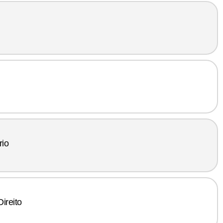
rio
ireito