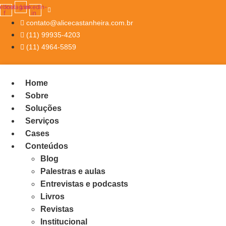
ebook-
Instagram
Linkedin-
f
in
contato@alicecastanheira.com.br
(11) 99935-4203
(11) 4964-5859
Home
Sobre
Soluções
Serviços
Cases
Conteúdos
Blog
Palestras e aulas
Entrevistas e podcasts
Livros
Revistas
Institucional