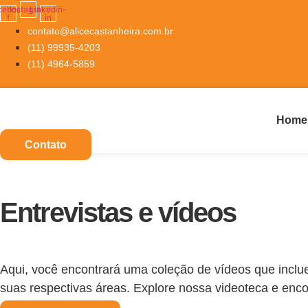
cebook-
Instagram
Linkedin-
f
in
contato@alicecastanheira.com.br
(11) 99935-4203
(11) 4964-5859
Home
Contato
Entrevistas e vídeos
Aqui, você encontrará uma coleção de vídeos que inclue
suas respectivas áreas. Explore nossa videoteca e enc